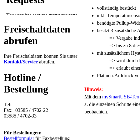
vollständig bestückt
inkl. Temperatursen
benötigte Pullup-Wid
Freischaltdaten
besitzt 3 zusätzliche
abrufen
=> Vergabe ind
=> bis zu 8 di
mit zusätzlichem Hys
Ihre Freischaltdaten können Sie unter
=> wird durch 
Kontakt/Service
abrufen.
=> erlaubt ein
Hotline /
Platinen-Aufdruck ver
Bestellung
Hinweis:
Mit dem
mySmartUSB-Term
a. die einzelnen Schritte 
Tel:
Fax:
03585 / 4702-22
beobachten.
03585 / 4702-33
Für Bestellungen:
Bestellformular
für Faxbestellung