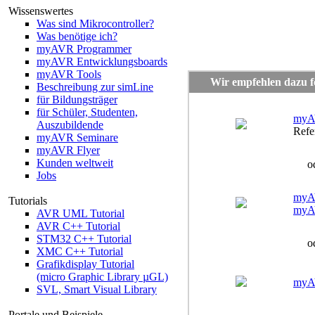
Wissenswertes
Was sind Mikrocontroller?
Was benötige ich?
myAVR Programmer
myAVR Entwicklungsboards
myAVR Tools
Wir empfehlen dazu fo
Beschreibung zur simLine
für Bildungsträger
für Schüler, Studenten,
myA
Auszubildende
Refe
myAVR Seminare
myAVR Flyer
Kunden weltweit
od
Jobs
myA
Tutorials
myA
AVR UML Tutorial
AVR C++ Tutorial
STM32 C++ Tutorial
od
XMC C++ Tutorial
Grafikdisplay Tutorial
(micro Graphic Library µGL)
myAV
SVL, Smart Visual Library
Portale und Beispiele