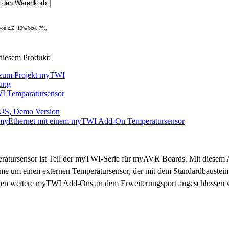
 von z.Z. 19% bzw. 7%,
diesem Produkt:
 zum Projekt myTWI
ung
I Temparatursensor
S, Demo Version
myEthernet mit einem myTWI Add-On Temperatursensor
ursensor ist Teil der myTWI-Serie für myAVR Boards. Mit diesem A
 um einen externen Temperatursensor, der mit dem Standardbaustein L
önnen weitere myTWI Add-Ons an dem Erweiterungsport angeschlossen 