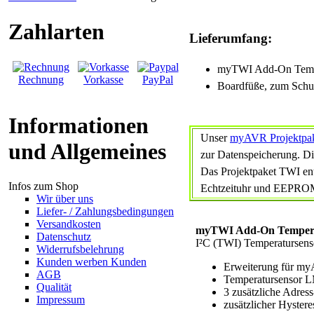
Zahlarten
Lieferumfang:
myTWI Add-On Temper
Rechnung
Vorkasse
PayPal
Boardfüße, zum Schut
Informationen
Unser
myAVR Projektpa
und Allgemeines
zur Datenspeicherung. Di
Das Projektpaket TWI en
Infos zum Shop
Echtzeituhr und EEPRO
Wir über uns
Liefer- / Zahlungsbedingungen
Versandkosten
myTWI Add-On Tempera
Datenschutz
I²C (TWI) Temperatursens
Widerrufsbelehrung
Kunden werben Kunden
Erweiterung für m
AGB
Temperatursensor 
Qualität
3 zusätzliche Adres
Impressum
zusätzlicher Hyster