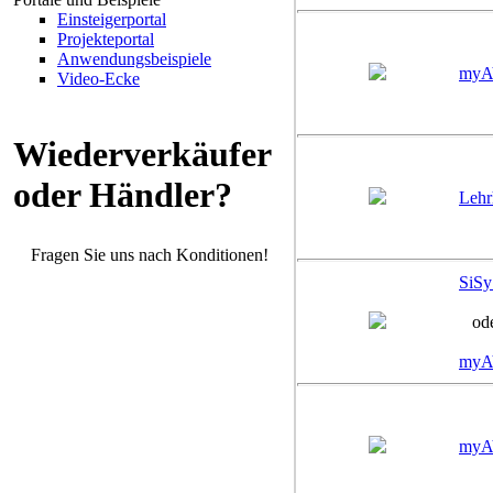
Einsteigerportal
Projekteportal
Anwendungsbeispiele
myA
Video-Ecke
Wiederverkäufer
oder Händler?
Leh
Fragen Sie uns nach Konditionen!
SiS
ode
myA
myAV