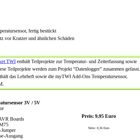
atursensor, fertig bestückt
z vor Kratzer und ähnlichen Schäden
ket TWI
enthält Teilprojekte zur Temperatur- und Zeiterfassung sowie
ese Teilprojekte werden zum Projekt “Datenlogger” zusammen gefasst.
thält das Lehrheft sowie die myTWI Add-Ons Temperatursensor,
M.
tursensor 3V / 5V
or
Preis: 9,95 Euro
yAVR Boards
LM75
Netto: 8,36 Euro
s-Jumper
ese-Ausgang