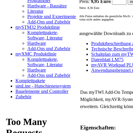
Programmer
Preis:
9,95 Euro
Hardware - Bausätze
Netto: 8,36 Euro
Literatur
Projekte und Experimente
Alle Preise enthalten die gesetzliche MwSt.
wenn nicht anders angegeben.
Add-Ons und Zubehör
mySTM32 Produktlinie
Komplettpakete,
ausgewählte Downloads zu 
Software, Literatur
Hardware
Produktbeschreibung
Add-Ons und Zubehör
Technische Beschreib
myXMC Produktlinie
Schaltplan zum myTW
Komplettpakete,
Datenblatt LM75
Software, Literatur
myAVR Workpad PLU
Hardware
Anwendungsbeispiel 
Add-Ons und Zubehör
Komplettpakete
simLine - Hutschienensystem
Bauelemente und Controller
Das myTWI Add-On Temperat
Zubehör
Möglichkeit, myAVR-Systeme
erweitern. Gleichzeitig k
Eigenschaften: