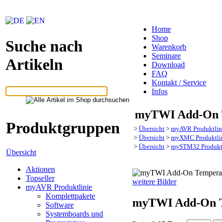
Home
Shop
Suche nach
Warenkorb
Seminare
Artikeln
Download
FAQ
Kontakt / Service
Infos
myTWI Add-On T
Produktgruppen
>
Übersicht
>
myAVR Produktlin
>
Übersicht
>
myXMC Produktli
>
Übersicht
>
mySTM32 Produkt
Übersicht
Aktionen
Topseller
weitere Bilder
myAVR Produktlinie
Komplettpakete
myTWI Add-On T
Software
Systemboards und