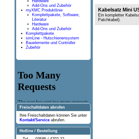
Hardware
Add-Ons und Zubehör
Kabelsatz Mini 
myXMC Produktlinie
Komplettpakete, Software,
Ein kompletter Kabels
Literatur
Patchkabel).
Hardware
Add-Ons und Zubehör
Komplettpakete
simLine - Hutschienensystem
Bauelemente und Controller
Zubehör
Freischaltdaten abrufen
Ihre Freischaltdaten können Sie unter
Kontakt/Service
abrufen.
Hotline / Bestellung
Tel:
03585 / 4702-22