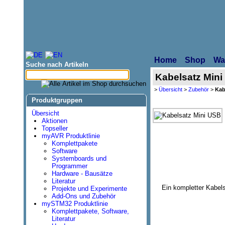
Home
Shop
Wa
Suche nach Artikeln
Kabelsatz Min
>
Übersicht
>
Zubehör
>
Kab
Produktgruppen
Übersicht
Aktionen
Topseller
myAVR Produktlinie
Komplettpakete
Software
Systemboards und
Programmer
Hardware - Bausätze
Literatur
Ein kompletter Kabel
Projekte und Experimente
Add-Ons und Zubehör
mySTM32 Produktlinie
Komplettpakete, Software,
Literatur