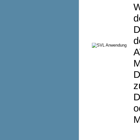
W
d
D
d
A
M
D
z
D
o
M