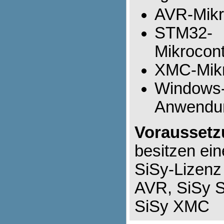
AVR-Mikr
STM32-
Mikrocont
XMC-Mikr
Windows
Anwendu
Voraussetz
besitzen ein
SiSy-Lizenz 
AVR, SiSy 
SiSy XMC