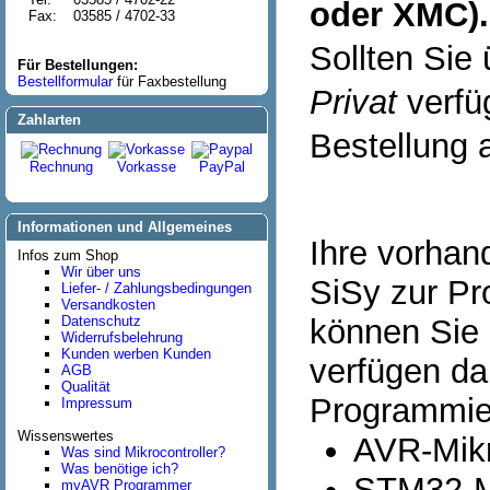
oder XMC).
Fax:
03585 / 4702-33
Sollten Sie
Für Bestellungen:
Bestellformular
für Faxbestellung
Privat
verfüg
Zahlarten
Bestellung 
Rechnung
Vorkasse
PayPal
Informationen und Allgemeines
Ihre vorha
Infos zum Shop
Wir über uns
SiSy zur Pr
Liefer- / Zahlungsbedingungen
Versandkosten
Datenschutz
können Sie 
Widerrufsbelehrung
Kunden werben Kunden
verfügen da
AGB
Qualität
Programmie
Impressum
Wissenswertes
AVR-Mikr
Was sind Mikrocontroller?
Was benötige ich?
STM32-Mi
myAVR Programmer