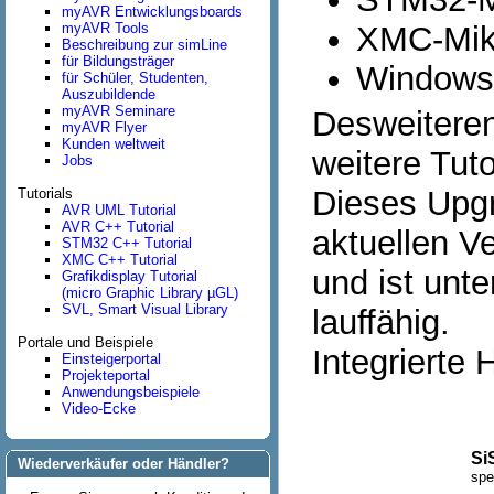
myAVR Entwicklungsboards
myAVR Tools
XMC-Mikr
Beschreibung zur simLine
für Bildungsträger
Windows
für Schüler, Studenten,
Auszubildende
myAVR Seminare
Desweiteren
myAVR Flyer
Kunden weltweit
weitere Tuto
Jobs
Dieses Upgr
Tutorials
AVR UML Tutorial
AVR C++ Tutorial
aktuellen V
STM32 C++ Tutorial
XMC C++ Tutorial
und ist unt
Grafikdisplay Tutorial
(micro Graphic Library µGL)
SVL, Smart Visual Library
lauffähig.
Portale und Beispiele
Integrierte 
Einsteigerportal
Projekteportal
Anwendungsbeispiele
Video-Ecke
Si
Wiederverkäufer oder Händler?
spe