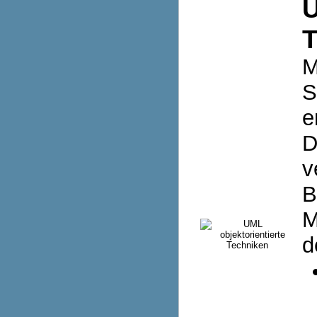
U
T
M
S
e
D
v
B
M
d