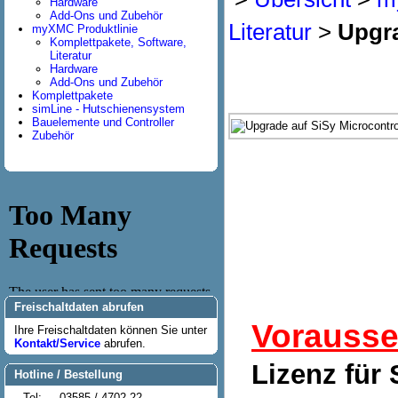
Hardware
Add-Ons und Zubehör
Literatur
>
Upgra
myXMC Produktlinie
Komplettpakete, Software,
Literatur
Hardware
Add-Ons und Zubehör
Komplettpakete
simLine - Hutschienensystem
Bauelemente und Controller
Zubehör
Freischaltdaten abrufen
Vorausse
Ihre Freischaltdaten können Sie unter
Kontakt/Service
abrufen.
Lizenz für
Hotline / Bestellung
Tel:
03585 / 4702-22