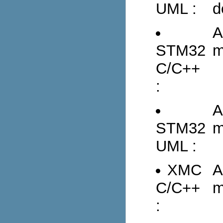
UML :
d
A
STM32
m
C/C++
:
A
STM32
m
UML :
XMC
A
C/C++
m
: